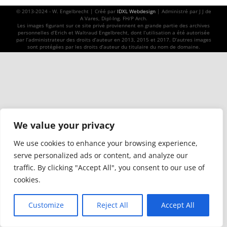
© 2013-2024 - W. Engelbrecht | Créé par
IDXL Webdesign
| Administré par J J de
A Vares, Dipl-Ing. FH/P Arch.
Les images figurant sur ce site privé proviennent en grande partie des archives
personnelles d’Erich et Waltraud Engelbrecht, dont l’utilisation a été autorisée
par l’administrateur des droits d’auteur en 2013, 2015 et 2017. D’autres images
sont protégées par les droits d’auteur du titulaire du nom de domaine.
We value your privacy
We use cookies to enhance your browsing experience,
serve personalized ads or content, and analyze our
traffic. By clicking "Accept All", you consent to our use of
cookies.
Customize
Reject All
Accept All