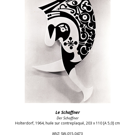
Le Schaffner
Der Schaffner
Holterdorf, 1964, huile sur contreplaqué, 203 x 110 [A 5,0] cm
ISBN 000‑0‑00000‑000‑0:
WVZ:
SW‑015.0473