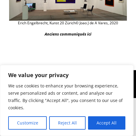
Erich Engelbrecht, Kunst 20 Zürich© Joao J de A Vares, 2020
Anciens communiqués ici
© 2013-2024 - W. Engelbrecht | Créé par
IDXL Webdesign
| Administré par J J de
We value your privacy
A Vares, Dipl-Ing. FH/P Arch.
Les images figurant sur ce site privé proviennent en grande partie des archives
We use cookies to enhance your browsing experience,
personnelles d’Erich et Waltraud Engelbrecht, dont l’utilisation a été autorisée
par l’administrateur des droits d’auteur en 2013, 2015 et 2017. D’autres images
serve personalized ads or content, and analyze our
sont protégées par les droits d’auteur du titulaire du nom de domaine.
traffic. By clicking "Accept All", you consent to our use of
cookies.
Customize
Reject All
Accept All