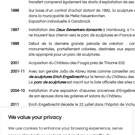
transfert comprend également les droits d’exploitation de ses
1996
Sur base d’un contrat d’achat datant de 1992, la sculpture
dans la municipalité de Melle-Neuenkirchen.
Exposition individuelle à Osnabrück.
1997
Installation des
Deux Berserkers dansants
à Hambourg, à l’
«
ne trouvent leur chemin vers le parc de sculptures en France 
1998
Début de la dernière grande période de création : conc
monumentales, partiellement colorées, destinées aux espac
site approprié pour un parc de sculptures.
2001
Acquisition du
Château des Fougis
près de Thionne (03).
2001-11
Avec son gendre
João de Abreu Vares
comme conseiller archi
de sculptures Erich Engelbrecht
sur le terrain du Château des
Le
parc de sculptures
est inscrit sur la liste officielle des site
2004-10
Installation d’une exposition d’œuvres anciennes d’Engelbre
de son épouse dans les galeries et salons du Château.
2011
Erich Engelbrecht décède le 22 juillet dans l’hôpital de Vich
parc du château des Fougis.
We value your privacy
We use cookies to enhance your browsing experience, serve