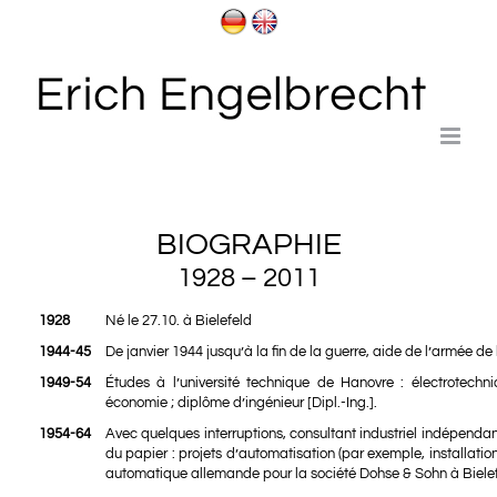
Passer
au
contenu
BIOGRAPHIE
1928 – 2011
1928
Né le 27.10. à Bielefeld
1944-45
De janvier 1944 jusqu’à la fin de la guerre, aide de l’armée de l
1949-54
Études à l’université technique de Hanovre : électrotechni
économie ; diplôme d’ingénieur [Dipl.-Ing.].
1954-64
Avec quelques interruptions, consultant industriel indépendan
du papier : projets d’automatisation (par exemple, installation
automatique allemande pour la société Dohse & Sohn à Bielef