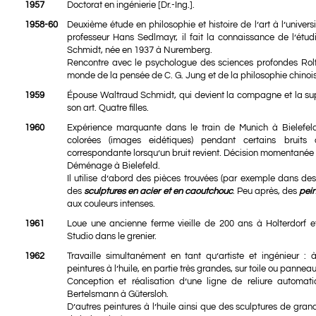
1957
Doctorat en ingénierie [Dr.-Ing.].
1958-60
Deuxième étude en philosophie et histoire de l’art à l’univer
professeur Hans Sedlmayr, il fait la connaissance de l’étu
Schmidt, née en 1937 à Nuremberg.
Rencontre avec le psychologue des sciences profondes Rolf T
monde de la pensée de C. G. Jung et de la philosophie chinoise
1959
Épouse Waltraud Schmidt, qui devient la compagne et la sup
son art. Quatre filles.
1960
Expérience marquante dans le train de Munich à Bielefeld
colorées (images eidétiques) pendant certains bruits 
correspondante lorsqu’un bruit revient. Décision momentanée
Déménage à Bielefeld.
Il utilise d’abord des pièces trouvées (par exemple dans des 
des
sculptures en acier et en caoutchouc
. Peu après, des
pein
aux couleurs intenses.
1961
Loue une ancienne ferme vieille de 200 ans à Holterdorf e
Studio dans le grenier.
1962
Travaille simultanément en tant qu’artiste et ingénieur :
peintures à l’huile, en partie très grandes, sur toile ou pannea
Conception et réalisation d’une ligne de reliure automat
Bertelsmann à Gütersloh.
D’autres peintures à l’huile ainsi que des sculptures de gr