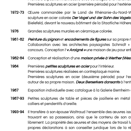
Premières sculptures en acier (première période) pour l’extérieu
1972-73
Œuvre commandée par le Land de Rhénanie-du-Nord-West
sculpture en acier colorée
Der Vogel und der Sohn des Vogels
Bielefeld, devant le nouveau bâtiment de la Staatliche Höher
1976
Grandes sculptures murales en céramique colorée.
1981-82
Peinture du
pignon
et
encadrements de figures
sur sa propre 
Collaboration avec les architectes paysagistes Schmidt + 
concours. Conception l’
« Araigné »
une maison de jeu pour enf
1982-84
Conception et réalisation d’une
maison privée à Werther (West
1984
Premières
petites sculptures en acier
pour l’intérieur.
Premières sculptures réalisées en contreplaqué marine.
Premières sculptures en acier (deuxième période) pour l’exté
autour de sa propre maison.
Deux Berserkers dansants
à l’ent
1987
Exposition individuelle avec catalogue à la Galerie Bernheim-
1987-93
Petites sculptures de table et pièces de joaillerie en métal 
colliers et pendentifs d’oreille.
1993-94
Il transfère à son épouse Waltraud l’ensemble des œuvres is
trouvant en sa possession, ainsi que le contenu de son at
librement. La propriété des œuvres et des moyens de travail lui
propres déclarations à son conseiller juridique lors de la 