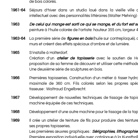
de bois colorés.
1961-64
Séjours d’hiver dans un studio loué dans la vieille ville
intellectuel avec des personnalités littéraires (Walter Mehring) e
1963
De celui qui mange est sorti ce qui se mange, et du fort est s
peinture à l’huile colorée de l’artiste: hauteur 355 cm, largeur 
1963-64
La première série de
figures en bois
(huile sur contreplaqué), 
murs et créent des effets spéciaux d’ombre et de lumière.
1965
S’installe à Holterdorf.
Création d’un
atelier de tapisserie
avec le soutien de Ha
proposition de sa femme de découvrir et utiliser cette méthode
Une deuxième série de sculptures en bois.
1966
Premières tapisseries. Construction d’un métier à tisser hydr
maximale de 360 cm. Fils colorés selon les propres spéc
tisseuse : Waltraud Engelbrecht.
1967
Développement de nouvelles techniques de tissage de tapiss
machine équipée de ces techniques.
1968
Développement d’une autre machine pour le tissage de la tapis
1969
Il crée un atelier de teinture de fils pour produire des teintu
ses propres tapisseries.
Les premières œuvres graphiques :
Sérigraphies
,
lithographie
Première exposition individuelle avec catalogue à la Kunsthall