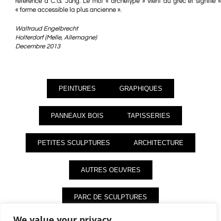
référence à
C.G. Jung
. Le mot «
archétype
» vient du grec et signifie «
« forme accessible la plus ancienne ».
Waltraud Engelbrecht
Holterdorf (Melle, Allemagne)
Decembre 2013
PEINTURES
GRAPHIQUES
PANNEAUX BOIS
TAPISSERIES
PETITES SCULPTURES
ARCHITECTURE
AUTRES OEUVRES
PARC DE SCULPTURES
We value your privacy