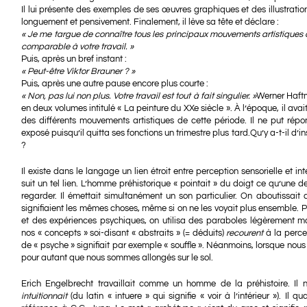
Il lui présente des exemples de ses œuvres graphiques et des illustrati
longuement et pensivement. Finalement, il lève sa tête et déclare :
« Je me targue de connaître tous les principaux mouvements artistiques du
comparable à votre travail. »
Puis, après un bref instant :
« Peut-être Viktor Brauner ? »
Puis, après une autre pause encore plus courte :
« Non, pas lui non plus. Votre travail est tout à fait singulier. »
Werner Haftm
en deux volumes intitulé « La peinture du XXe siècle ». À l’époque, il avait
des différents mouvements artistiques de cette période. Il ne put répo
exposé puisqu’il quitta ses fonctions un trimestre plus tard.Qu’y a-t-il d’i
?
Il existe dans le langage un lien étroit entre perception sensorielle et int
suit un tel lien. L’homme préhistorique « pointait » du doigt ce qu’un
regarder. Il émettait simultanément un son particulier. On aboutissait
signifiaient les mêmes choses, même si on ne les voyait plus ensemble.
et des expériences psychiques, on utilisa des paraboles légèrement mod
nos « concepts » soi-disant « abstraits » (= déduits)
recourent
à la percep
de « psyche » signifiait par exemple « souffle ». Néanmoins, lorsque nous
pour autant que nous sommes allongés sur le sol.
Erich Engelbrecht travaillait comme un homme de la préhistoire. Il n’
intuitionnait
(du latin « intuere » qui signifie « voir à l’intérieur »). Il 